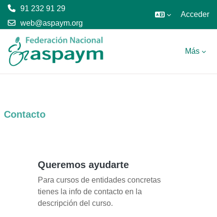
91 232 91 29
Acceder
web@aspaym.org
Salta al contenido principal
Más
Contacto
Queremos ayudarte
Para cursos de entidades concretas
tienes la info de contacto en la
descripción del curso.